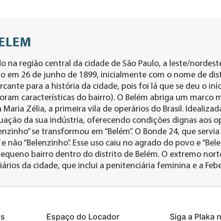
BELEM
do na região central da cidade de São Paulo, a leste/norde
iado em 26 de junho de 1899, inicialmente com o nome de distr
ante para a história da cidade, pois foi lá que se deu o iníc
 foram características do bairro). O Belém abriga um marco
a Maria Zélia, a primeira vila de operários do Brasil. Idealizad
nuação da sua indústria, oferecendo condições dignas aos o
enzinho” se transformou em “Belém”. O Bonde 24, que servia 
 não “Belenzinho”. Esse uso caiu no agrado do povo e “Bele
pequeno bairro dentro do distrito de Belém. O extremo nort
rios da cidade, que inclui a penitenciária feminina e a Fe
s
Espaço do Locador
Siga a Plaka 