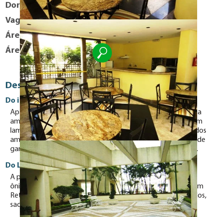
Dormitórios
1
Vaga
1
Área útil
28 m²
Área Total
28 m²
Descrição
Do imóvel
Apartamento de 01 dormitório, ótimo layout, sala e cozinha
americana com mesa balcão em madeira. Piso revestido com
laminado, área de serviço e banheiro com box em vidro, todos
ambientes possuem janela. O apartamento possui 01 vaga de
garagem em um dos dois subsolos ou no pavimento térreo.
Do Local
A poucos metros da Av.Rio Branco e do seu corredor de
ônibus, a poucos metros do Teatro Porto Seguro e SESC Bom
Retiro. Região com boas opções em padarias, supermercados,
sacolão, farmácias e muito mais.