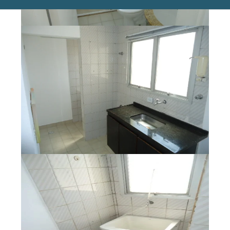
Quem Somos
Blog
Contato
Espaço do Locador
Espaço do Locatário
Siga a Plaka nas redes sociais: