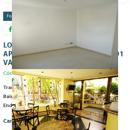
Fotos
Mapa
Resumo para Download
LOCAÇÃO - CAMPOS ELÍSEOS
APARTAMENTO 01 DORMITÓRIO 01
VAGA PRÓXIMO PORTO SEGURO!
Código: VEN0698RES
Transação
Compra
Bairro
Campos Elíseos
Endereço
Alameda: EDUARDO PRADO
Caracteristicas Fisicas