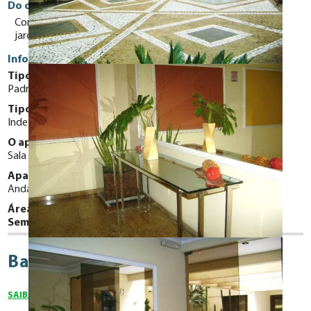
Do condomínio
Condomínio construído pela Cyrela, 02 salões de festas e
jardim, prédio muito bem cuidado.
Informações Gerais
Tipo do Apartamento:
Padrão
Tipo de Vaga:
Indeterminadas
O apartamento possui:
Sala de Estar
Área de serviço
Apartamento Localizado em:
Andar Baixo
Área de Lazer:
Sem mobília
Bairro Campos Elíseos
SAIBA MAIS SOBRE O BAIRRO