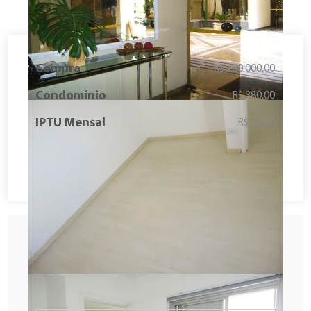
Compra
R$ 180.000,00
Condomínio
R$ 380,00
IPTU Mensal
R$ 82,00
Solicitar Contato
Agendar visita
Fazer proposta
Descubra o tempo de deslocamento
entre o imóvel e o seu local preferido