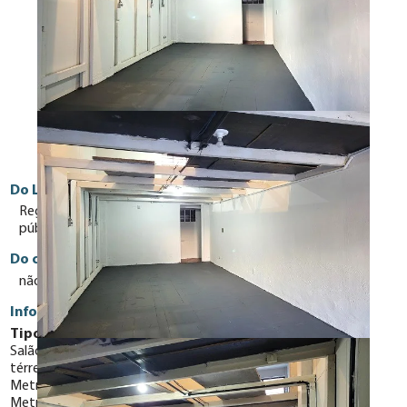
Do Local
Região com densidade demográfica média, transporte
público no entorno e comércio de bairro.
Do condomínio
não há
Informações Gerais
Tipo do espaço:
Salão
térreoº Andar
Metragem frente: 3,00
Metragem fundos: 10,00