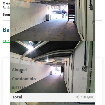
O espaço possui:
Rede elétrica Bifasica
Iluminação
Lavabo
Sem mobília
Bairro Liberdade
SAIBA MAIS SOBRE O BAIRRO
Aluguel
R$ 1.900,00
Condomínio
R$ 0,00
IPTU Mensal
R$ 114,00
Total
R$ 2.014,00