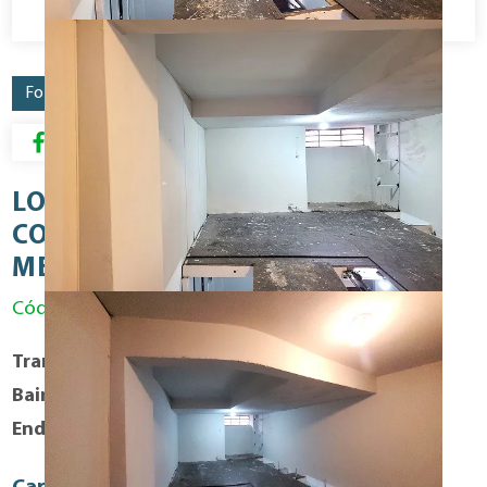
Fotos
Mapa
Resumo para Download
LOCAÇÃO - LIBERDADE SALÃO
COMERCIAL COM 30M2 Á.C
MEZANINO SEM VAGA!!!
Código: ALU1249COM
Transação
Aluguel
Bairro
Liberdade
Endereço
Rua: Bueno de Andrade