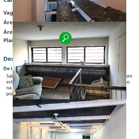
Caracteristicas Fisicas
Vagas
0
Área útil
30 m²
Área Total
30 m²
Planta Baixa
Descrição
Do imóvel
Salão comercial com 30 m2 de área construída, mezanino com
estrutura em madeira, piso cimentado com pintura para piso
na cor cinza, banheiro nos fundos do salão, porta de vidro e
porta de aço na entrada.