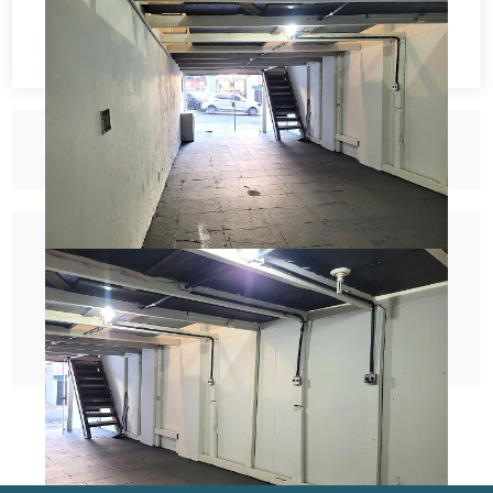
Solicitar Contato
Agendar visita
Fazer proposta
Ligue (11) 3666 - 1285
Informe o código
ALU1249COM