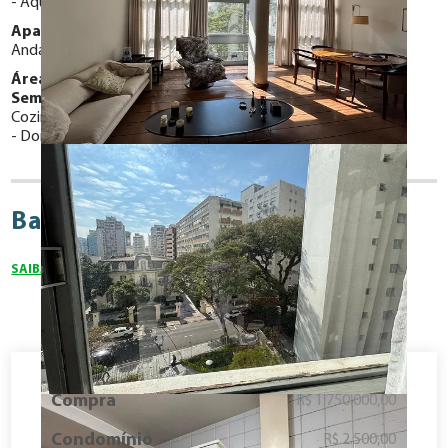
Aquecedor central elétrico
Apartamento Localizado em:
Andar Baixo
Área de Lazer:
Semi-mobiliado com:
Cozinha com armários planejados
Dormitório com armários embutidos
Bairro Higienopolis
SAIBA MAIS SOBRE O BAIRRO
Compra
R$ 1.750.000,00
Condomínio
R$ 2.500,00