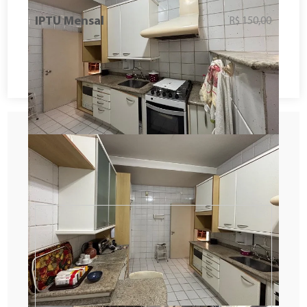
IPTU Mensal
R$ 150,00
Solicitar Contato
Agendar visita
Fazer proposta
Descubra o tempo de deslocamento
entre o imóvel e o seu local preferido