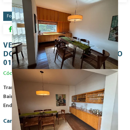
Fotos
Mapa
Resumo para Download
VENDA - HIGIENÓPOLIS APTO 02
DORM 130M2 Á.Ú PRÉDIO ICÔNICO
01 VAGA!!!
Código: VEN1386RES
Transação
Compra
Bairro
Higienopolis
Endereço
Rua: Marques de Itu
Caracteristicas Fisicas