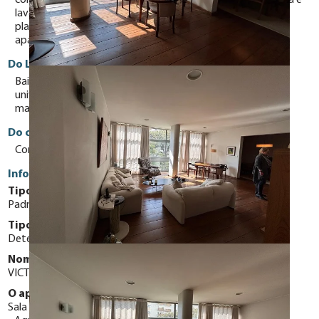
com assoalho de madeira corrida, linda! Sala de jantar ampla e
lavabo social. Cozinha espaçosa com copa e armários
planejados. Área de serviço com ótima ventilação. O
apartamento possui 01 vaga de garagem.
Do Local
Bairro de Higienópolis conhecido por suas praças, colégios,
universidades, shopping center, bares, restaurantes e muito
mais.
Do condomínio
Condomínio com belo jardim e arquitetura singular.
Informações Gerais
Tipo do Apartamento:
Padrão
Tipo de Vaga:
Determinadas
Nome do condomínio:
VICTÓRIA RÉGIA
O apartamento possui:
Sala de Jantar
Sala de Estar
Copa
Área de serviço