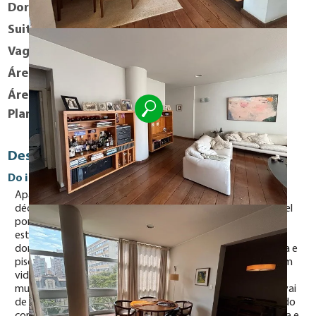
Dormitórios
2
Suites
0
Vaga
1
Área útil
130 m²
Área Total
163 m²
Planta Baixa
Descrição
Do imóvel
Apartamento e condomínio projetado e construído na
década de 70 pelo arquiteto Marcos Botkowski, responsável
por inúmeros outros projetos de destaque arquitetônico,
estamos falando de 130m2 de área útil distribuídos em 02
dormitórios com armários embutidos, janela tipo guilhotina e
piso revestido com carpete de tecido. Banheiro com box em
vidro temperado e aquecimento central. Sala de estar com
muita iluminação natural que chega através de janela que vai
de parede a parede e do piso ao teto, além de piso revestido