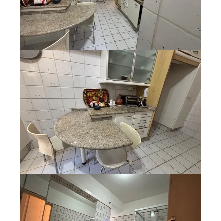
Quem Somos
Blog
Contato
Espaço do Locador
Espaço do Locatário
Siga a Plaka nas redes sociais:
Fale Conosco