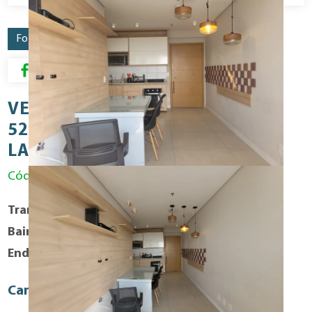
Fotos
Mapa
Resumo para Download
VENDA - OSASCO APTO 02 DORM
52M2 Á.Ú MOBILIADO VARANDA
LAZER ÓTIMO VAGA!!!
Código: VEN1366RES
Transação
Compra
Bairro
OSASCO
Endereço
Avenida: Domingos Odália Filho
Caracteristicas Fisicas