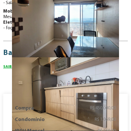
Sala de ginástica
Acesso a deficientes
Mobiliado com:
Mesa de jantar
Cama
Eletrodomésticos:
fogão cooktop, geladeira, microondas, forno elétrico
Bairro OSASCO
SAIBA MAIS SOBRE O BAIRRO
Compra
R$ 450.000,00
Condomínio
R$ 1.069,00
R$ 150,00