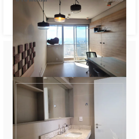
IPTU Mensal
Solicitar Contato
Agendar visita
Fazer proposta
Descubra o tempo de deslocamento
entre o imóvel e o seu local preferido