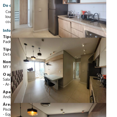
Do condomínio
Condomínio com piscina coberta aquecida, lavanderia,
lounge, sala de ginástica equipada e salão de festas com
cozinha e equipamentos, mini mercado e brinquedoteca.
Informações Gerais
Tipo do Apartamento:
Padrão
Tipo de Vaga:
Determinadas
Nome do condomínio:
MY HELBOR
O apartamento possui:
Sala de Estar
Varanda
Aquecedor central elétrico
Ar-Condicionado
Portaria 24 horas
Apartamento Localizado em:
Andar Alto
Área de Lazer:
Piscina coberta
Piscina aquecida
Salão de Festas
Equipamentos de Salão de Festas
Lavanderia