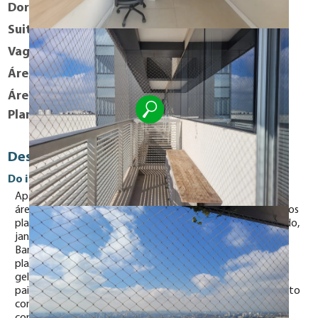
Dormitórios
2
Suites
0
Vaga
1
Área útil
52 m²
Área Total
111 m²
Planta Baixa
Descrição
Do imóvel
Apartamento com 4 anos de construção, possui 52m2 de
área útil distribuídos em 02 dormitórios, ambos com armários
planejados, piso revestido com porcelanato, ar condicionado,
janelas amplas que permitem ótima iluminação natura.
Banheiro com box em vidro temperado e gabinete de pia
planejado em MDF. Cozinha planejada com armários,
geladeira em inox, forno elétrico e microondas. Sala com
painel para TV e varanda com vista de toda região, andar alto
com bela vista! o apartamento possui 01 vaga de garagem