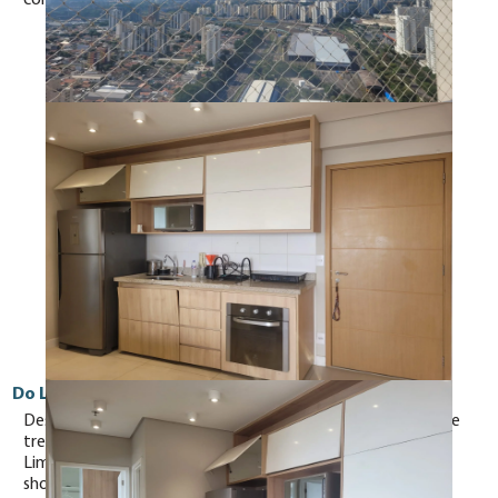
com auxílio de manobrista.
Do Local
Destaque para a mobilidade que o local oferece, estação de
trem, acessos à marginal Tietê, corredor de ônibus, Av. Faria
Lima a poucos minutos em carro, Parque Villa Lobos,
shoppings diversos e muito mais.