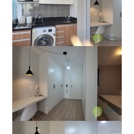
Quem Somos
Blog
Contato
Espaço do Locador
Espaço do Locatário
Siga a Plaka nas redes sociais:
Fale Conosco