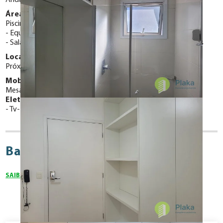
Área de Lazer:
Piscina aquecida
Espaço churrasqueira
Salão de Festas
Equipamentos de Salão de Festas
Lavanderia
Sala de ginástica
Jardins
Playground
Acesso a deficientes
Localização:
Próximo ao Metrô
Mobiliado com:
Mesa de jantar
Cama
Eletrodomésticos:
Tv
fogão, frigobar, mesa, cadeiras, armários
Bairro Paraiso
SAIBA MAIS SOBRE O BAIRRO