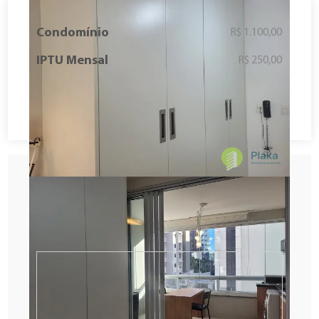
Condomínio
R$ 1.100,00
IPTU Mensal
R$ 250,00
Solicitar Contato
Agendar visita
Fazer proposta
Descubra o tempo de deslocamento
entre o imóvel e o seu local preferido