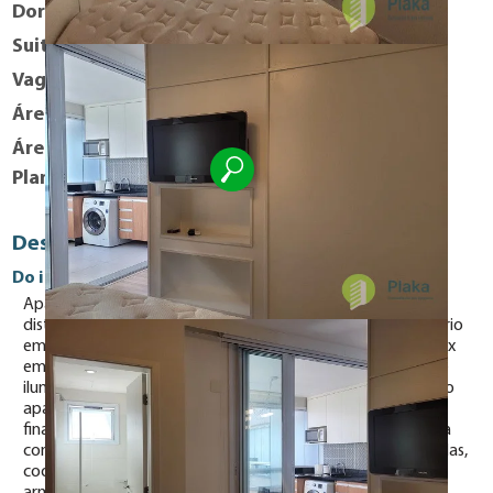
Dormitórios
1
Suites
1
Vaga
1
Área útil
30 m²
Área Total
61 m²
Planta Baixa
Descrição
Do imóvel
Apartamento com estilo moderno, 30m2 de área útil
distribuídos em 01 dormitório com cama de casal, TV, armário
embutido e piso revestido com laminado. Banheiro com box
em vidro e aquecimento de água central. nicho com mesa e
iluminação para uso como home office e logo na entrada do
apartamento temos armário e prateleiras nas laterais e
finalmente a varanda que serve de sala e cozinha americana
com mesa para 4 lugares, com cadeiras, frigo-bar, microondas,
cooktop de duas bocas, máquina de lavar, varal retrátil e