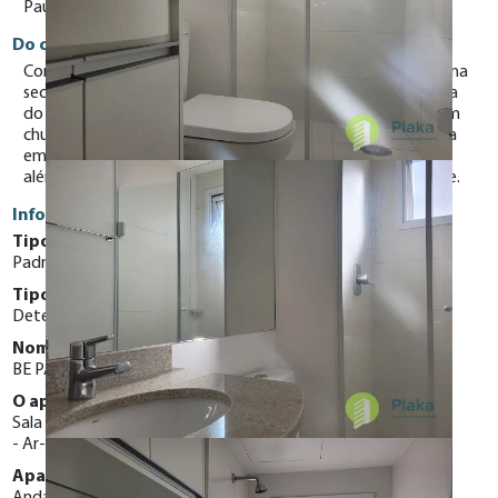
Paulista, restaurantes, bares e muito mais.
Do condomínio
Condomínio que oferece na cobertura piscina com raia, sauna
seca, sala de ginástica equipada, salão de festas e linda vista
do entorno! No segundo andar temos espaço gourmet com
churrasqueira, equipamento de cozinha e mesa com cadeira
em local coberto na área externa, jardim e salão de jogos,
além disso conta com uma lavanderia para sua comodidade.
Informações Gerais
Tipo do Apartamento:
Padrão
Tipo de Vaga:
Determinadas
Nome do condomínio:
BE PAULISTA
O apartamento possui:
Sala de Estar
Varanda
Aquecedor central elétrico
Ar-Condicionado
Portaria 24 horas
Apartamento Localizado em:
Andar Baixo