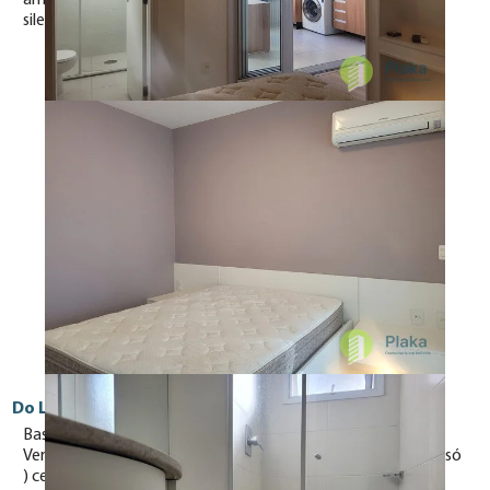
armário de parede. A varanda é totalmente envidraçada e
silenciosa. o apartamento possui 01 vaga de garagem.
Do Local
Basta uma breve caminhada e temos a estação de metrô
Vergueiro ou estação Paraíso, hospitais ( BP, Maggiore, não só
) centro Cultural Vergueiro, shopping Paulista, acesso à Av.