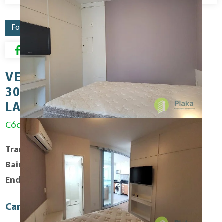
Fotos
Mapa
Resumo para Download
VENDA - PARAÍSO APTO 01 DORM
30 M2 Á.Ú MOBILIADO VARANDA
LAZER 01 VAGA!!!
Código: VEN1432RES
Transação
Compra
Bairro
Paraiso
Endereço
Rua: Álvaro Guimarães
Caracteristicas Fisicas