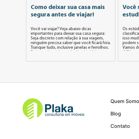
Como deixar sua casa mais
Você 
segura antes de viajar!
estud
Você vai viajar? Veja abaixo dicas
Os estúd
importantes para deixar sua casa segura:
classifi
Seja discreto com relação à sua viagem,
isso mud
ninguém precisa saber que você ficará fora.
podem se
Tranque tudo, inclusive janelas e ferrolhos.
Vamos de
Deixe todas as luzes desligadas. Vale a
“NR” vem
pena instalar um alarme nas portas ou até
classific
câmeras de vigilância, assim você poderá
Municipa
ver o […]
e parcel
Quem Somo
Blog
Contato