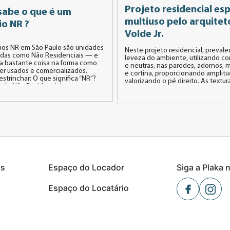
Projeto residencial es
sabe o que é um
multiuso pelo arquitet
io NR ?
Volde Jr.
ios NR em São Paulo são unidades
Neste projeto residencial, prevale
cadas como Não Residenciais — e
leveza do ambiente, utilizando cor
a bastante coisa na forma como
e neutras, nas paredes, adornos, m
r usados e comercializados.
e cortina, proporcionando amplit
strinchar: O que significa “NR”?
valorizando o pé direito. As textur
 de Não Residencial, uma
sofá (linho), hall revestido de mad
ação urbanística definida pela Lei
tapetes de peles, trouxeram sens
l nº 16.402/2016, que regula o uso
acolhimento e conforto, e contrib
amento do solo em […]
para uma melhor acústica do amb
[…]
s
Espaço do Locador
Siga a Plaka 
Espaço do Locatário