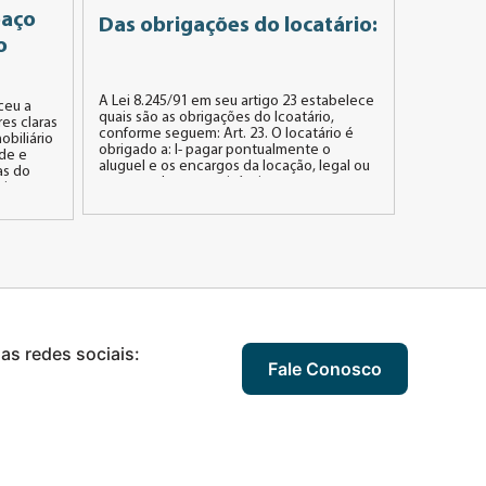
paço
Das obrigações do locatário:
o
A Lei 8.245/91 em seu artigo 23 estabelece
ceu a
quais são as obrigações do lcoatário,
es claras
conforme seguem: Art. 23. O locatário é
obiliário
obrigado a: I- pagar pontualmente o
ude e
aluguel e os encargos da locação, legal ou
as do
contratualmente exigíveis, no prazo
eira e os
estipulado ou, em sua falta, até o sexto dia
ação de
útil do mês seguinte ao vencido, no […]
uíram
iente. É
nas redes sociais:
Fale Conosco