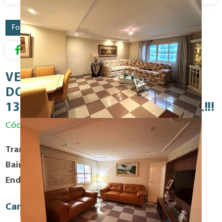
Fotos
Mapa
Resumo para Download
VENDA - HIGIENÓPOLIS APTO. 02
DORM 3 REVERSÍVEL ( 01 SUÍTE )
130M2 Á.Ú 01 VAGA ÓTIMO LOCAL!!!
Código: VEN1348RES
Transação
Compra
Bairro
Higienopolis
Endereço
Avenida: Higienópolis
Caracteristicas Fisicas