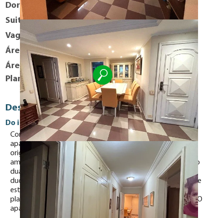
Dormitórios
2
Suites
1
Vaga
1
Área útil
130 m²
Área Total
165 m²
Planta Baixa
Descrição
Do imóvel
Construção da década de 70, estilo neoclássico, 50 anos,
apartamento possui 130m2 de área útil, 02 dormitórios (
originalmente 03 dormitórios ), um dos quais tipo suíte,
ambos com armário embutido e piso cerâmico combinando
duas cores. 02 banheiros com box em vidro temperado e
duchas com aquecedor à gás. Sala com 2 ambientes ( sala de
estar e sala de jantar ), cozinha ampla com armários
planejados, Área de serviço e dependência de empregada. O
apartamento possui 01 vaga de garagem.