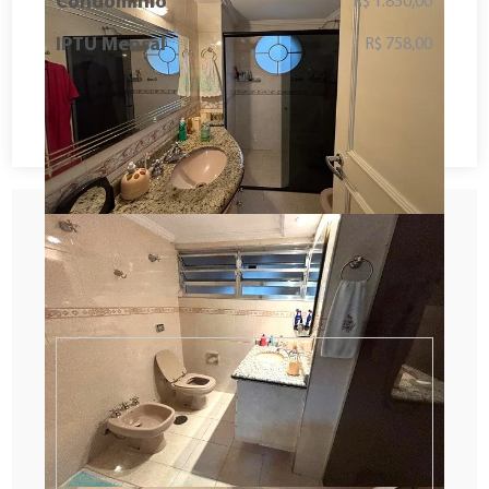
Condomínio
R$ 1.850,00
IPTU Mensal
R$ 758,00
Solicitar Contato
Agendar visita
Fazer proposta
Descubra o tempo de deslocamento
entre o imóvel e o seu local preferido