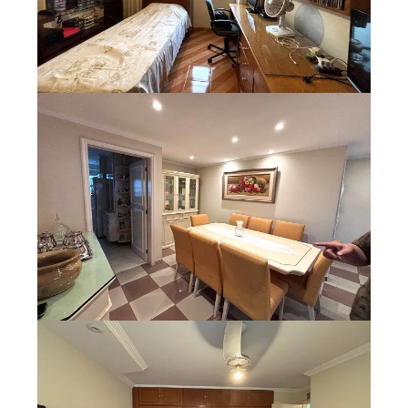
Quem Somos
Blog
Contato
Espaço do Locador
Espaço do Locatário
Siga a Plaka nas redes sociais:
Fale Conosco