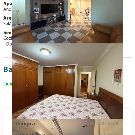
Apartamento Localizado em:
Andar Alto
Área de Lazer:
Salão de Festas
Jardins
Semi-mobiliado com:
Cozinha com armários planejados
Dormitório com armários embutidos
Bairro Higienopolis
SAIBA MAIS SOBRE O BAIRRO
Compra
R$ 1.500.000,00