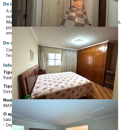
Do Local
A dois quarteirões do shopping Higienópolis, local nobre,
outro tanto, no sentido contrário leva-nos à universidade
Mackenzie, feira livre, acesso pela Av. Angélica, rua Itacolomi,
pizzarias, bares, restaurantes e muito mais tornam este
empreendimento um grande atrativo.
Do condomínio
Condomínio com belo jardim, prédio recuado e salão de
festas amplo e elegante.
Informações Gerais
Tipo do Apartamento:
Padrão
Tipo de Vaga:
Determinadas
Nome do condomínio:
MANSÃO ORLANDINA RUDGE RAMOS
O apartamento possui:
Sala de Jantar
Sala de Estar
Área de serviço
Dependência de empregados
Aquecimento a Gás